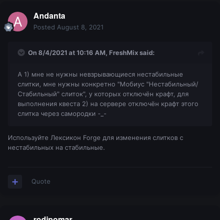
Andanta
Posted
August 8, 2021
On 8/4/2021 at 10:16 AM,
FreshMix
said:
2. Из полустабильных самородков крафтим
нестабильные слитки, которые как бы уже
А 1) мне не нужны невзрывающиеся нестабильные
стабильные и не взрываются.
слитки, мне нужны конкретно "Мобиус "Нестабильный/
Стабильный" слиток", у которых отключён крафт, для
выполнения квеста 2) на сервере отключён крафт этого
слитка через самородки -_-
Используйте Лексикон Forge для изменения слитков с
нестабильных на стабильные.
Quote
rodipomar