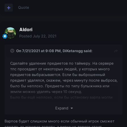
Quote
Aldori
Posted
July 22, 2021
On 7/21/2021 at 9:08 PM,
DiKetarogg
said:
Сделайте удаление предметов по таймеру. На сервере
тпс проседает от некоторых людей, у которых много
предметов выбрасывается. Если бы выброшенный
предмет удалялся, скажем, через минуту после выброса,
было бы неплохо. Предметы по типу булыжника или
земли можно удалять через 10 секунд.
Было бы ещё неплохо, если бы установку варпа могли
сделать и обычные игроки, но за игровую валюту.
Expand
Разрешите флаг use для обычных игроков. Ничего
плохого он не делает, просто разрешает всем игрокам
взаимодействовать с кнопками, дверьми и т.п.
Варпов будет слишком много если обычный игрок сможет
сделать за игровую валюту, а випка не дорого стоит