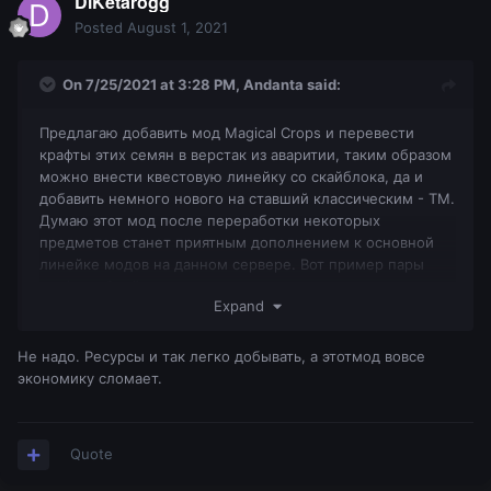
DiKetarogg
Posted
August 1, 2021
On 7/25/2021 at 3:28 PM,
Andanta
said:
Предлагаю добавить мод Magical Crops и перевести
крафты этих семян в верстак из аваритии, таким образом
можно внести квестовую линейку со скайблока, да и
добавить немного нового на ставший классическим - ТМ.
Думаю этот мод после переработки некоторых
предметов станет приятным дополнением к основной
линейке модов на данном сервере. Вот пример пары
крафтов. Зелёные семена - семена терра из мода
Expand
таумкрафт.
Не надо. Ресурсы и так легко добывать, а этотмод вовсе
экономику сломает.
Quote