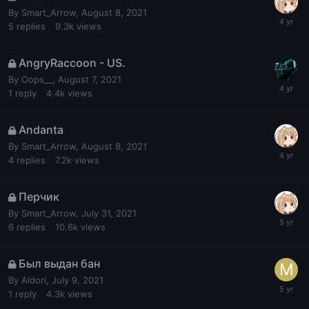
By
Smart_Arrow
,
August 8, 2021
5
replies
9.3k
views
AngryRaccoon - US.
By
Oops__
,
August 7, 2021
1
reply
4.4k
views
Andanta
By
Smart_Arrow
,
August 8, 2021
4
replies
7.2k
views
Перчик
By
Smart_Arrow
,
July 31, 2021
6
replies
10.6k
views
Был выдан бан
By
Aldori
,
July 9, 2021
1
reply
4.3k
views