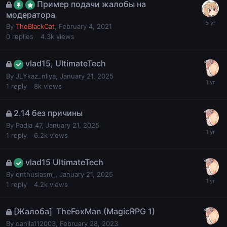
Пример подачи жалобы на
модератора
By
TheBlackCat
,
February 4, 2021
0
replies
4.3k
views
vlad15, UltimateTech
By
JLYkaz_nIlya
,
January 21, 2025
1
reply
8k
views
2.14 без причины
By
Padla_47
,
January 21, 2025
1
reply
6.2k
views
vlad15 UltimateTech
By
enthusiasm_
,
January 21, 2025
1
reply
4.2k
views
[Жалоба] TheFoxMan (MagicRPG 1)
By
danila112003
,
February 28, 2023