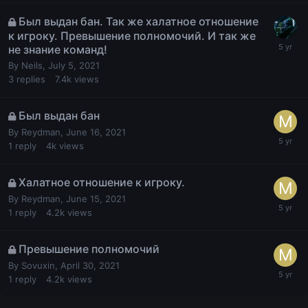
Был выдан бан. Так же халатное отношение
к игроку. Превышение полномочий. И так же
не знание команд!
By
Neils
,
July 5, 2021
3
replies
7.4k
views
Был выдан бан
By
Reydman
,
June 16, 2021
1
reply
4k
views
Халатное отношение к игроку.
By
Reydman
,
June 15, 2021
1
reply
4.2k
views
Превышение полномочий
By
Sovuxin
,
April 30, 2021
1
reply
4.2k
views