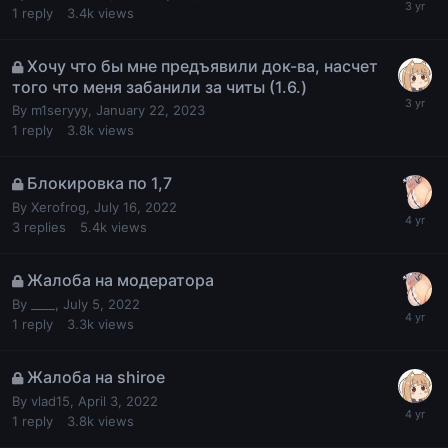
1
reply
3.4k
views
Хочу что бы мне предъявили док-ва, насчет
того что меня забанили за читы (1.6.)
By
m1seryyy
,
January 22, 2023
1
reply
3.8k
views
Блокировка по 1,7
By
Xerofrog
,
July 16, 2022
3
replies
5.4k
views
Жалоба на модератора
By
____
,
July 5, 2022
1
reply
3.3k
views
Жалоба на shiroe
By
vlad15
,
April 3, 2022
1
reply
3.8k
views