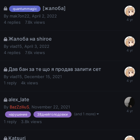
[жалоба]
quantummagic
By
mak7on22
,
April 2, 2022
4
replies
7.8k
views
Жалоба на shiroe
By
vlad15
,
April 3, 2022
4
replies
7.6k
views
Дав бан за те що я продав залити сет
By
vlad15
,
December 15, 2021
1
reply
4k
views
alex_late
By
BazZziliuS
,
November 22, 2021
(and 1 more)
нарушение
38днейголодовки
1
reply
3.8k
views
Katsuri