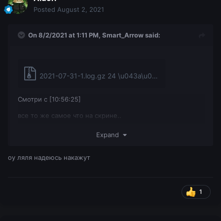
Posted
August 2, 2021
On 8/2/2021 at 1:11 PM,
Smart_Arrow
said:
2021-07-31-1.log.gz
24 \u043a\u0411
·
0 загрузок
Смотри с [10:56:25]
все то же самое что на скрине..
по прочтению прошу удалить мои логи, что бы лишние
Expand
люди не видели
оу ляля надеюсь накажут
1