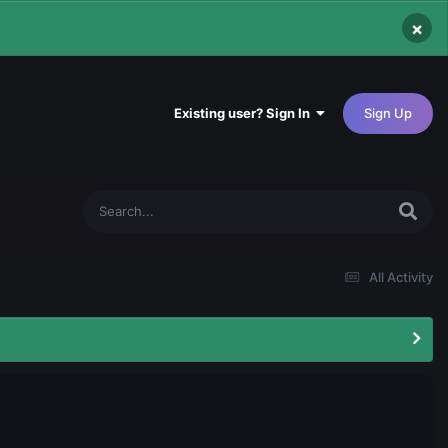
×
Existing user? Sign In
Sign Up
All Activity