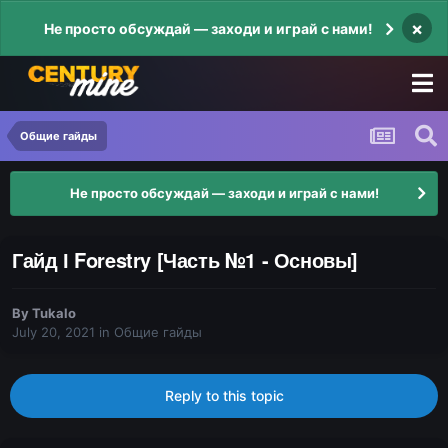
×
Не просто обсуждай — заходи и играй с нами!
Общие гайды
Не просто обсуждай — заходи и играй с нами!
Гайд І Forestry [Часть №1 - Основы]
By
Tukalo
July 20, 2021
in
Общие гайды
Reply to this topic