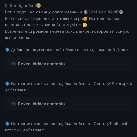
Хей-хей, ребят!
😇
Вот и подошел к концу долгожданный
ЗИМНИЙ ВАЙП
.
❄️
❄️
Все сервера запущены и готовы к игре
Настало время
🥳
покорять просторы мира CenturyMine.
😏
Встречайте огромное зимнее обновление, которое затронуло
все сервера:
Добавлен внутриигровой обмен игроков, командой /trade
🔷
Reveal hidden contents
На технических серверах, был добавлен CenturyAE который
🔷
добавляет:
Reveal hidden contents
На технических серверах, был добавлен CenturyTechnical
🔷
который добавляет: