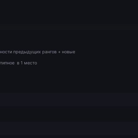
жности предыдущих рангов + новые
типное в 1 место