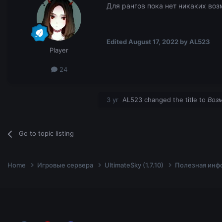
Для рангов пока нет никаких воз
Edited
August 17, 2022
by AL523
Player
24
3 yr
AL523
changed the title to
Возм
Go to topic listing
Home
Игровые сервера
UltimateSky (1.7.10)
Полезная инф