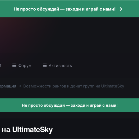
Не просто обсуждай — заходи и играй с нами!
f
Форум
Активность
ормация
Возможности рангов и донат групп на UltimateSky
Не просто обсуждай — заходи и играй с нами!
на UltimateSky