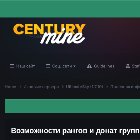
Наш сайт
Соц. сети
Guidelines
Staf
Home
Игровые сервера
UltimateSky (1.7.10)
Полезная инф
Возможности рангов и донат групп 