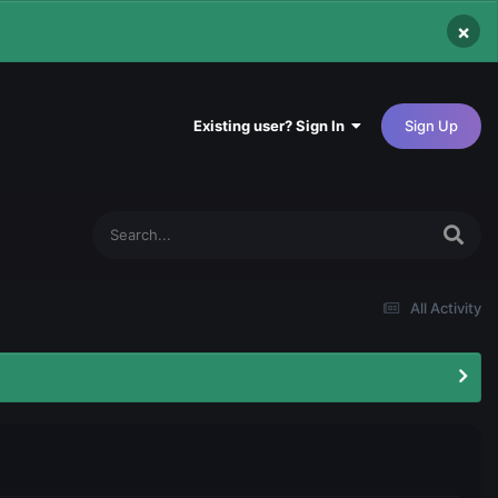
×
Existing user? Sign In
Sign Up
All Activity