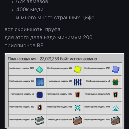
67к алмазов
400к меди
и много много страшных цифр
вот скриншоты пруфа
для этого дела надо минимум 200
триллионов RF