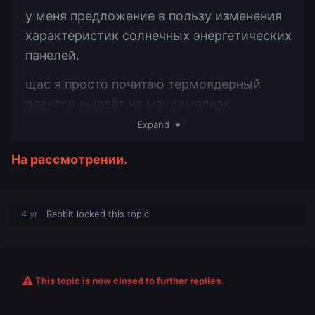
у меня предложение в пользу изменения
характеристик солнечных энергетических
панелей.
щас я просто почитаю термоядерный
реактор выдаёт на максималках
примерно 2,3 mEU
Expand
берём солнечные панели которые могли
На рассмотрении.
бы быть эквивалентны термоядерному
реактору, таковыми являются
энергетические панели тир 2 в
4 yr
Rabbit
locked this topic
количестве 6,5 штук
и так смотрим в автокрафт (округлим до
6-ти штук)
This topic is now closed to further replies.
и так нам надо