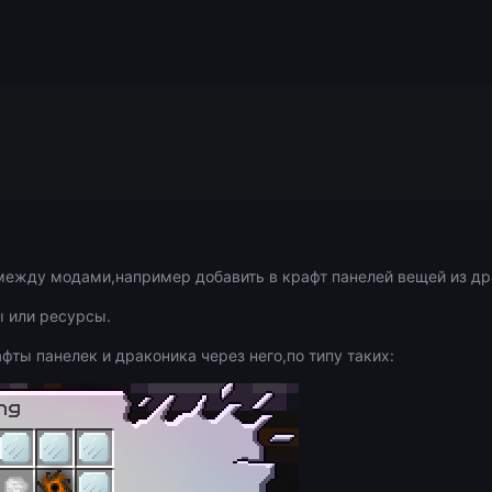
между модами,например добавить в крафт панелей вещей из др
ы или ресурсы.
рафты панелек и драконика через него,по типу таких: