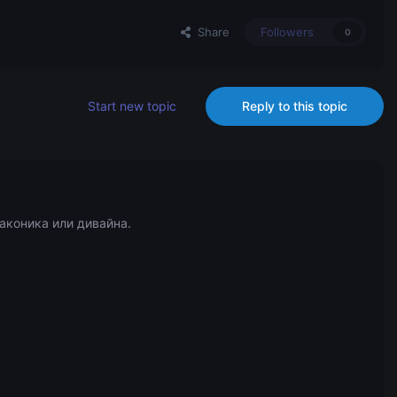
Share
Followers
0
Start new topic
Reply to this topic
аконика или дивайна.