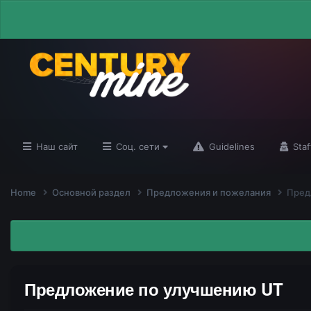
Наш сайт
Соц. сети
Guidelines
Staf
Home
Основной раздел
Предложения и пожелания
Пред
Предложение по улучшению UT