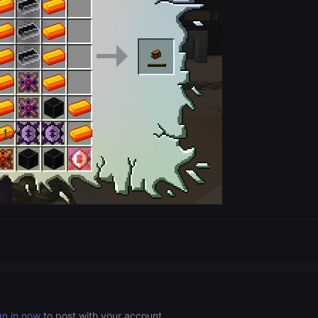
gn in now
to post with your account.