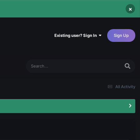
×
Existing user? Sign In
Sign Up
All Activity