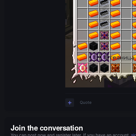
Quote
Join the conversation
You can post now and register later. If you have an account,
si