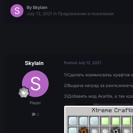
By
Skylain
July 12, 2021
in
Предложения и пожелания
Skylain
Posted
July 12, 2021
1)Сделать взаимосвязь крафтов 
2)Выдача наград за ранги,монет
3)Добавить мод Avaritia, а так к
Player
2