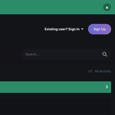
×
Existing user? Sign In
Sign Up
All Activity