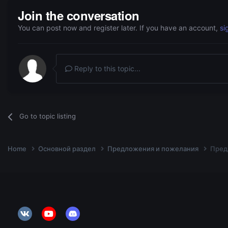
Join the conversation
You can post now and register later. If you have an account,
si
Reply to this topic...
Go to topic listing
Home
Основной раздел
Предложения и пожелания
Пред