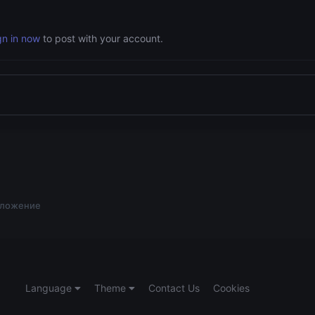
gn in now
to post with your account.
ложение
Language
Theme
Contact Us
Cookies