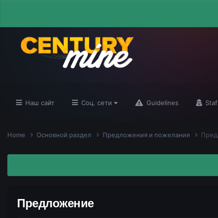
Наш сайт
Соц. сети
Guidelines
Staf
Home
Основной раздел
Предложения и пожелания
Пред
Предложение