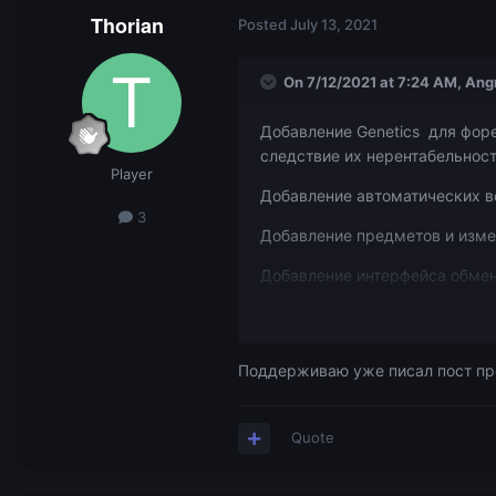
Thorian
Posted
July 13, 2021
On 7/12/2021 at 7:24 AM,
Ang
Добавление Genetics для фор
следствие их нерентабельност
Player
Добавление автоматических в
3
Добавление предметов и изме
Добавление интерфейса обмен
Добавление аддонов thaumic bas
Разрешение создания тома зап
Поддерживаю уже писал пост про
добавление мода create позво
Добавление автоматизации д
Quote