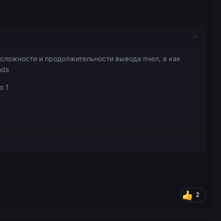
 сложности и продолжительности вывода пчел, а как
ods
о 1
, либо же его добавление во внутриигровой магазин
ивента помимо сплифа
2