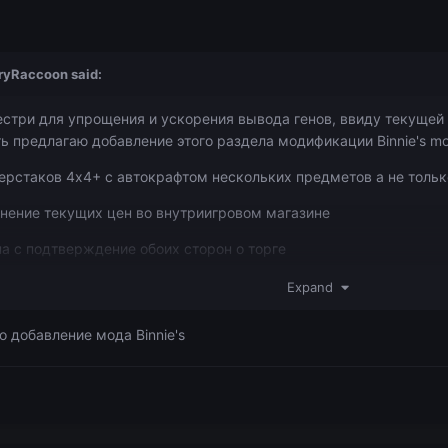
ryRaccoon
said:
естри для упрощения и ускорения вывода генов, ввиду текущей
ь предлагаю добавление этого раздела модификации Binnie's m
ерстаков 4х4+ с автокрафтом нескольких предметов а не тольк
нение текущих цен во внутриигровом магазине
а с подтверждение обоих сторон о торге
es, witching gadgets, electro magic tools
Expand
иси исследования, который бы пропадал после 1 использования
 добавление мода Binnie's
ляющий создание полосы препятствий и как следствие нового 
ля QED