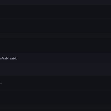
amVaN
said:
..