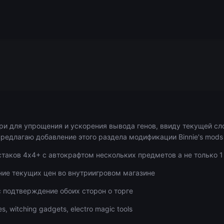
ри для упрощения и ускорения вывода генов, ввиду текущей сл
предлагаю добавление этого раздела модификации Binnie's mods
таков 4х4+ с автокрафтом нескольких предметов а не только 1
ние текущих цен во внутриигровом магазине
 подтверждение обоих сторон о торге
 witching gadgets, electro magic tools