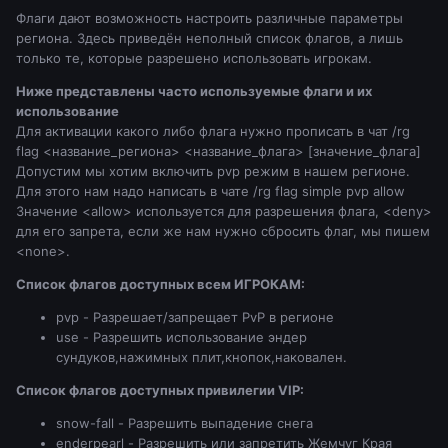
Флаги дают возможность настроить различные параметры
региона. Здесь приведён неполный список флагов, а лишь
только те, которые разрешено использовать игрокам.
Ниже представлены часто используемые флаги и их
использование
Для активации какого либо флага нужно прописать в чат /rg
flag <название_региона> <название_флага> [значение_флага]
Допустим мы хотим включить pvp режим в нашем регионе.
Для этого нам надо написать в чате /rg flag simple pvp allow
Значение <allow> используется для разрешения флага, <deny>
для его запрета, если же нам нужно сбросить флаг, мы пишем
<none>.
Список флагов доступных всем ИГРОКАМ:
pvp - Разрешает/запрещает PvP в регионе
use - Разрешить использование эндер
сундуков,нажимных плит,кнопок,наковален.
Список флагов доступных привилегии VIP:
snow-fall - Разрешить выпадение снега
enderpearl - Разрешить или запретить Жемчуг Края