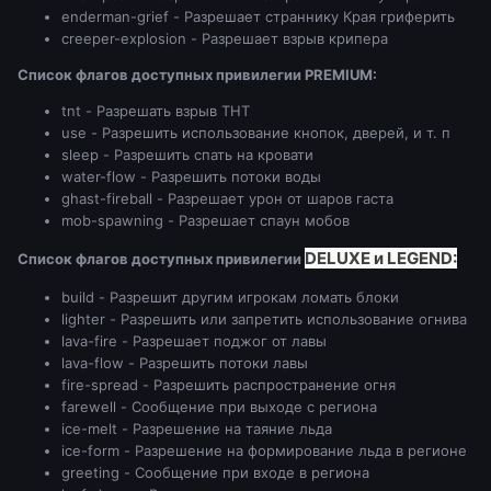
enderman-grief - Разрешает страннику Края гриферить
creeper-explosion - Разрешает взрыв крипера
Список флагов доступных привилегии PREMIUM:
tnt - Разрешать взрыв ТНТ
use - Разрешить использование кнопок, дверей, и т. п
sleep - Разрешить спать на кровати
water-flow - Разрешить потоки воды
ghast-fireball - Разрешает урон от шаров гаста
mob-spawning - Разрешает спаун мобов
DELUXE и LEGEND:
Список флагов доступных привилегии
build - Разрешит другим игрокам ломать блоки
lighter - Разрешить или запретить использование огнива
lava-fire - Разрешает поджог от лавы
lava-flow - Разрешить потоки лавы
fire-spread - Разрешить распространение огня
farewell - Сообщение при выходе с региона
ice-melt - Разрешение на таяние льда
ice-form - Разрешение на формирование льда в регионе
greeting - Сообщение при входе в региона