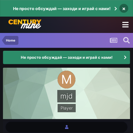
×
Не просто обсуждай — заходи и играй с нами!
Home
Не просто обсуждай — заходи и играй с нами!
mjd
Player