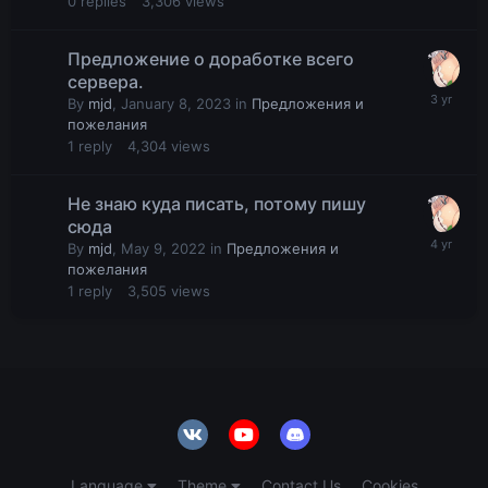
0
replies
3,306
views
Предложение о доработке всего
сервера.
By
mjd
,
January 8, 2023
in
Предложения и
пожелания
1
reply
4,304
views
Не знаю куда писать, потому пишу
сюда
By
mjd
,
May 9, 2022
in
Предложения и
пожелания
1
reply
3,505
views
Language
Theme
Contact Us
Cookies