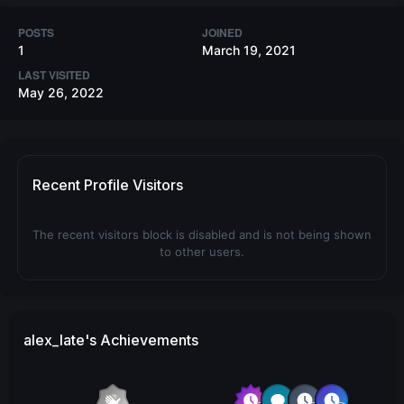
POSTS
JOINED
1
March 19, 2021
LAST VISITED
May 26, 2022
Recent Profile Visitors
The recent visitors block is disabled and is not being shown
to other users.
alex_late's Achievements