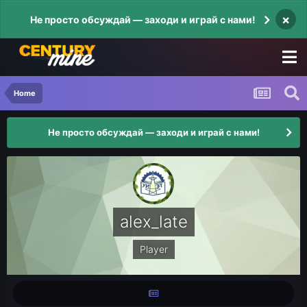
×
Не просто обсуждай — заходи и играй с нами!
Home
Не просто обсуждай — заходи и играй с нами!
alex_late
Player