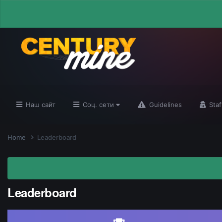
Наш сайт
Соц. сети
Guidelines
Staf
Home
Leaderboard
Leaderboard