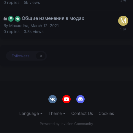
0
replies
5k
views
Общие изменения в модах
By
Macaodha
,
March 12, 2021
0
replies
3.8k
views
Followers
0
Language
Theme
Contact Us
Cookies
Powered by Invision Community