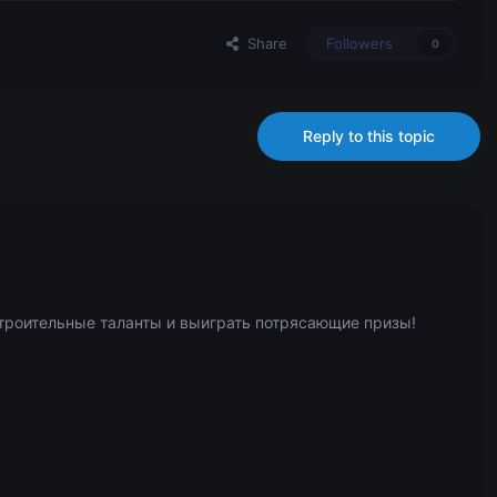
Share
Followers
0
Reply to this topic
троительные таланты и выиграть потрясающие призы!