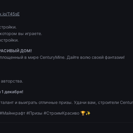
ix.io/T45sE
стройки.
 котором вы играете.
остройки.
РАСИВЫЙ ДОМ!
площенный в мире CenturyMine. Дайте волю своей фантазии!
 авторства.
 1 декабря!
 талант и выиграть отличные призы. Удачи вам, строители Centur
к #Майнкрафт #Призы #СтроимКрасиво
🏆
✨