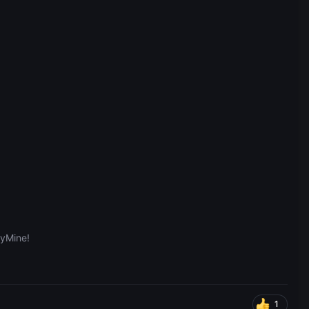
yMine!
1