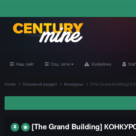
Наш сайт
Соц. сети
Guidelines
Staf
Home
Основной раздел
Конкурсы
[The Grand Building
[The Grand Building] КОН