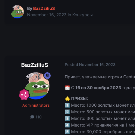
By
BazZziliuS
November 16, 2023
in
Конкурсы
BazZziliuS
Posted
November 16, 2023
Привет, уважаемые игроки Centu
С
16 по 30 ноября 2023
года 
📅
ПРИЗЫ:
🌟
Место: 1000 золотых монет ил
Administrators
1️⃣
Место: 500 золотых монет или
2️⃣
110
Место: 300 золотых монет или
3️⃣
Место: VIP привилегия на 1 м
4️⃣
Место: 30,000 серебряных мо
5️⃣