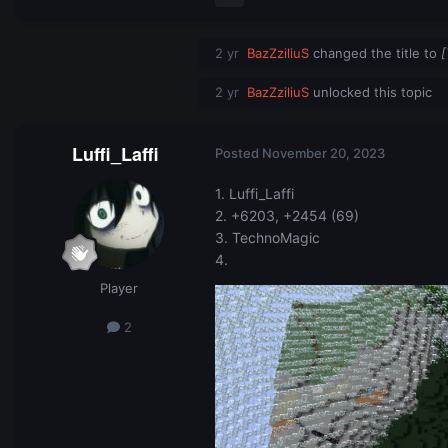
2 yr
BazZziliuS
changed the title to
2 yr
BazZziliuS
unlocked this topic
Luffi_Laffi
Posted
November 20, 2023
1. Luffi_Laffi
2. +6203, +2454 (69)
3. TechnoMagic
4.
Player
2