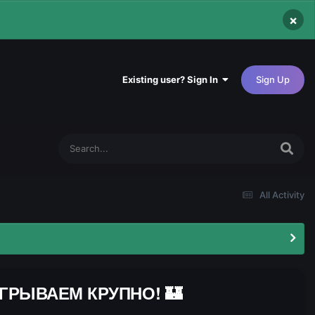
×
Existing user? Sign In
Sign Up
All Activity
ИГРЫВАЕМ КРУПНО! 🏰