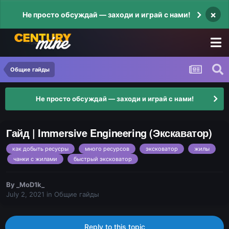
×
Не просто обсуждай — заходи и играй с нами!
Общие гайды
Не просто обсуждай — заходи и играй с нами!
Гайд | Immersive Engineering (Экскаватор)
как добыть ресусры
много ресурсов
эксковатор
жилы
чанки с жилами
быстрый эксковатор
By
_MoD1k_
July 2, 2021
in
Общие гайды
Reply to this topic