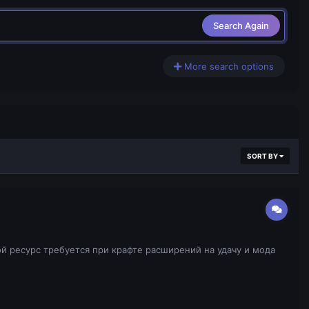
Search Again
More search options
SORT BY
кой ресурс требуется при крафте расширений на удачу и мода