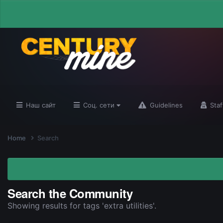
Наш сайт
Соц. сети
Guidelines
Staf
Home
Search
Search the Community
Showing results for tags 'extra utilities'.