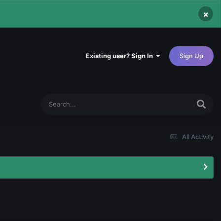
×
Existing user? Sign In
Sign Up
All Activity