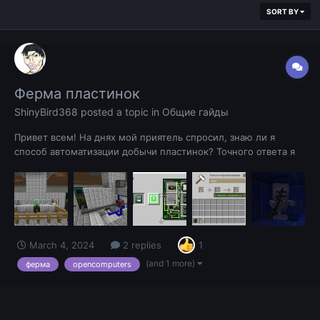
SORT BY
Ферма пластинок
ShinyBird368
posted a topic in
Общие гайды
Привет всем! На днях мой приятель спросил, знаю ли я
способ автоматизации добычи пластинок? Точного ответа я
тогда дать не мог, но помнится, в далёком 2013 я фармил
пластинки всех видов чисто для ванильного майнкрафта, чтоб
просто слушать музычку и наслаждаться жизнью.. Эх, были
времена. Но спустя н...
March 4, 2024
2 replies
1
(and 1 more)
ферма
opencomputers