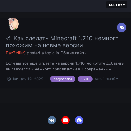
SORT BY
🎨 Как сделать Minecraft 1.7.10 немного
похожим на новые версии
BazZziliuS
posted a topic in
Общие гайды
Если вы всё ещё играете на версии 1.7.10, но хотите добавить
ей свежести и немного приблизить её к современным
версиям, вам помогут ресурспаки. Они изменят текстуры,
(and 1 more)
January 19, 2025
ресурспаки
1.7.10
звуки и атмосферу игры. В этой статье я расскажу, какие
пакеты установить и как это сделать. 📦 Рекомендуемые
ресурспаки...