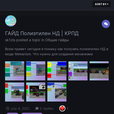
SORT BY
ГАЙД Полиэтилен НД | КРПД
sk1zls
posted a topic in
Общие гайды
Всем привет сегодня я покажу как получать полиэтилен НД в
моде Mekanism. Что нужно для создания механизма
Приступим к постройке механизма 1. Установка проводов 2.
Установка механизма 3. Настройка труб 4.Настройка сторон
и добавление трубы 5. Финал и зап...
July 4, 2021
2 replies
1