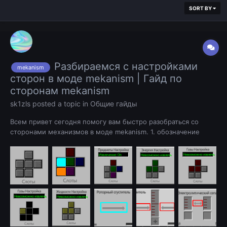
SORT BY
Разбираемся с настройками
mekanism
сторон в моде mekanism | Гайд по
сторонам mekanism
sk1zls
posted a topic in
Общие гайды
Всем привет сегодня помогу вам быстро разобраться со
сторонами механизмов в моде mekanism. 1. обозначение
сторон 2. входы/выходы - вкладка предметы 3. входы/
выходы - вкладка энергия 4. входы/выходы - вкладка газы 5.
входы/выходы - вкладка жидкости 6. механи...