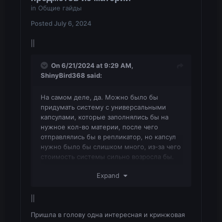
in
Общие гайды
Posted
July 6, 2024
||
On 6/21/2024 at 9:29 AM,
ShinyBird368
said:
На самом деле, да. Можно было бы
придумать систему с универсальными
капсулами, которые заполнялись бы на
нужное кол-во материи, после чего
отправлялись бы в репликатор, но капсул
нужно было бы слишком много, из-за чего
стоимость системы сильно возросла бы.
Так же я думал, как-то сделать через
Expand
управление трубами красным камнем
(если нужное кол-во предметов готово,
материя не поступает в репликатор), но
||
для точного выделения материи для
Пришла в голову одна интересная и кринжовая
предметов, все таки будет лучше именно