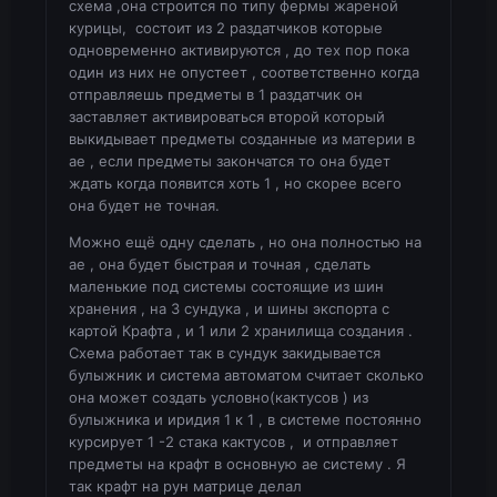
схема ,она строится по типу фермы жареной
ПК.
курицы, состоит из 2 раздатчиков которые
Я почти доделал улучшенную версию этой
одновременно активируются , до тех пор пока
схемы с всего одним ПК и графическим
один из них не опустеет , соответственно когда
интерфейсом для более удобного
отправляешь предметы в 1 раздатчик он
управления системой, так что скоро гайд
заставляет активироваться второй который
обновится и будет еще проще.
выкидывает предметы созданные из материи в
ае , если предметы закончатся то она будет
ждать когда появится хоть 1 , но скорее всего
она будет не точная.
Можно ещё одну сделать , но она полностью на
ае , она будет быстрая и точная , сделать
маленькие под системы состоящие из шин
хранения , на 3 сундука , и шины экспорта с
картой Крафта , и 1 или 2 хранилища создания .
Схема работает так в сундук закидывается
булыжник и система автоматом считает сколько
она может создать условно(кактусов ) из
булыжника и иридия 1 к 1 , в системе постоянно
курсирует 1 -2 стака кактусов , и отправляет
предметы на крафт в основную ае систему . Я
так крафт на рун матрице делал