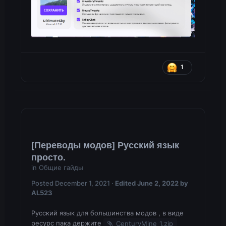
1
[Переводы модов] Русский язык
просто.
in
Общие гайды
Posted
December 1, 2021
·
Edited
June 2, 2022
by
AL523
Русский язык для большинства модов , в виде
ресурс пака держите
CenturyMine_1.zip