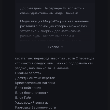
Добрый день! На сервере HiTech есть 2
очень удивительным мода. Начнем!
Модификация MagicalCrops в ней заявлены
растения с помощью которых можно без
затрат сил и энергии добывать самые
разные руды. Так вот мы берем и
используем для автоматизации фермы
"Фермерскую станцию" Из модификации
Expand
Ender IO. Сажать растения crops она
умеет, но как только растение вырастает и
касательно перевода аваритии , есть 2 перевода
у него уже есть урожай ферма собирает и
отличаются следующим , можно подправить как
урожай с растений а так же с посева
угодно , нам важно ваше мнение
убирает полностью саженец cropsa ( Этого
Сжатый верстак
не должно быть она должна только
Дважды сжатый верстак
собирать урожай а саженец оставлять на
Кристалическая матрица
месте.) Прошу исправить данный баг ибо
Блок нейтрония
дойти до брони из Avaritii будем весьма
Блок бесконечности
проблематично.
Блок Гайи
Ужасающий верстак
Картошка Бесконечности