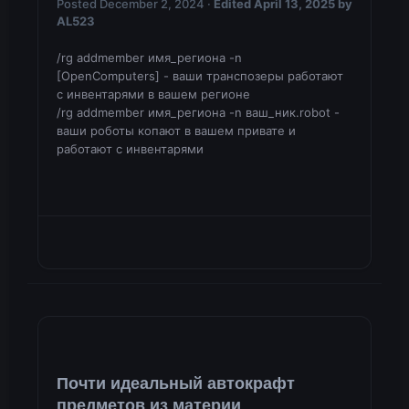
Posted
December 2, 2024
·
Edited
April 13, 2025
by
AL523
/rg addmember имя_региона -n
[OpenComputers] - ваши транспозеры работают
с инвентарями в вашем регионе
/rg addmember имя_региона -n ваш_ник.robot -
ваши роботы копают в вашем привате и
работают с инвентарями
Почти идеальный автокрафт
предметов из материи