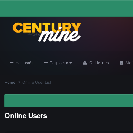
Наш сайт
Соц. сети
Guidelines
Staf
Home
Online User List
Online Users