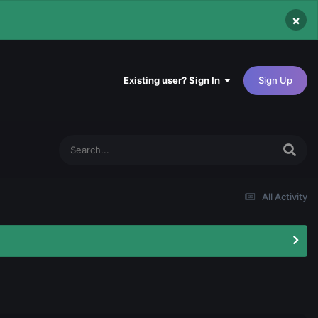
×
Existing user? Sign In
Sign Up
All Activity