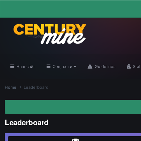
Наш сайт
Соц. сети
Guidelines
Staf
Home
Leaderboard
Leaderboard