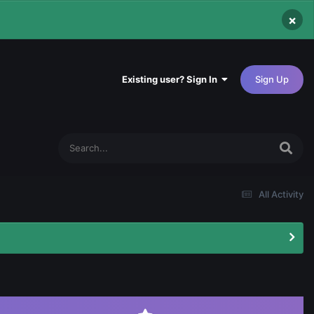
×
Existing user? Sign In
Sign Up
All Activity