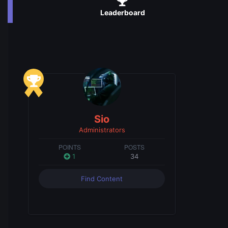
Leaderboard
Sio
Administrators
POINTS
POSTS
1
34
Find Content