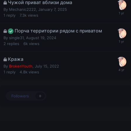
Чужой приват вблизи дома
By
Mechanic2222
,
January 7, 2025
1
reply
7.3k
views
Порча территории рядом с приватом
By
single31
,
August 19, 2024
2
replies
6k
views
Кража
By
BrokenYouth
,
July 15, 2022
1
reply
4.8k
views
Followers
0