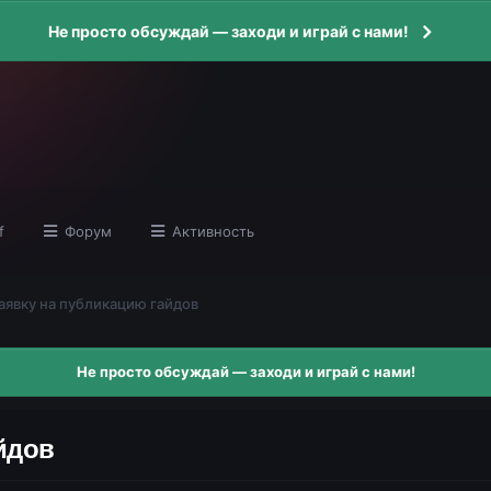
Не просто обсуждай — заходи и играй с нами!
f
Форум
Активность
аявку на публикацию гайдов
Не просто обсуждай — заходи и играй с нами!
йдов