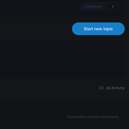
Followers
0
Start new topic
All Activity
Powered by Invision Community