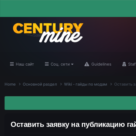
Наш сайт
Соц. сети
Guidelines
Staf
Home
Основной раздел
Wiki - гайды по модам
Оставить з
Оставить заявку на публикацию га