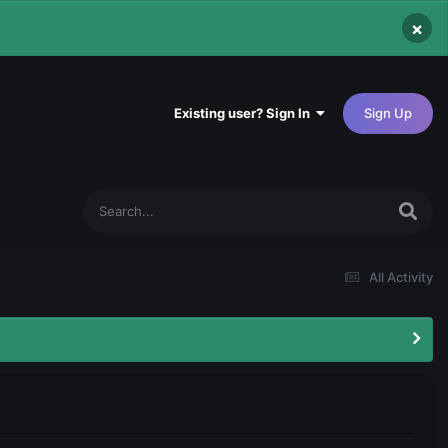
×
Existing user? Sign In
Sign Up
All Activity