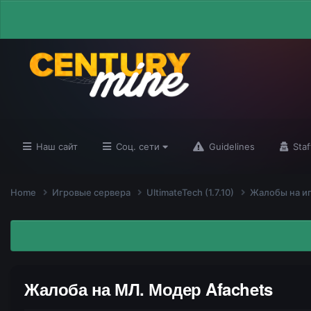
Наш сайт
Соц. сети
Guidelines
Staf
Home
Игровые сервера
UltimateTech (1.7.10)
Жалобы на и
Жалоба на МЛ. Модер Afachets