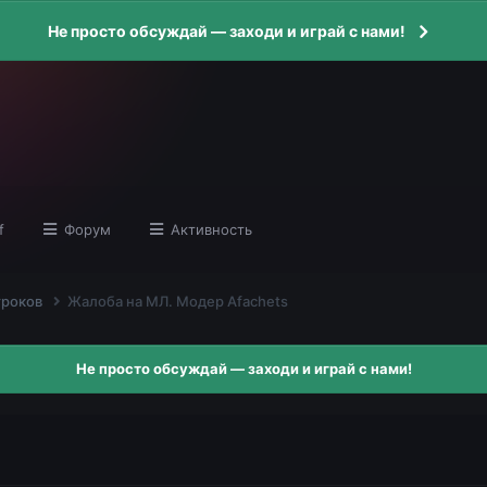
Не просто обсуждай — заходи и играй с нами!
f
Форум
Активность
гроков
Жалоба на МЛ. Модер Afachets
Не просто обсуждай — заходи и играй с нами!