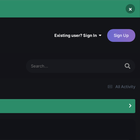
×
Existing user? Sign In
Sign Up
All Activity