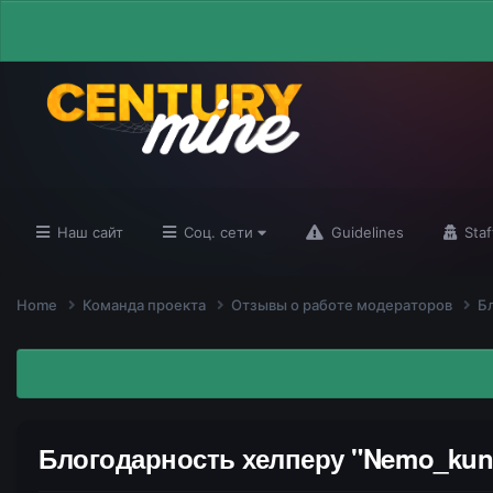
Наш сайт
Соц. сети
Guidelines
Staf
Home
Команда проекта
Отзывы о работе модераторов
Б
Блогодарность хелперу "Nemo_kun