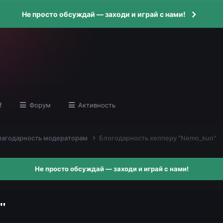
Не просто обсуждай — заходи и играй с нами!
f
Форум
Активность
лагодарность модераторам
Блогодарность хелперу "Nemo_kun"
Не просто обсуждай — заходи и играй с нами!
"