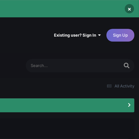
×
Existing user? Sign In
Sign Up
All Activity