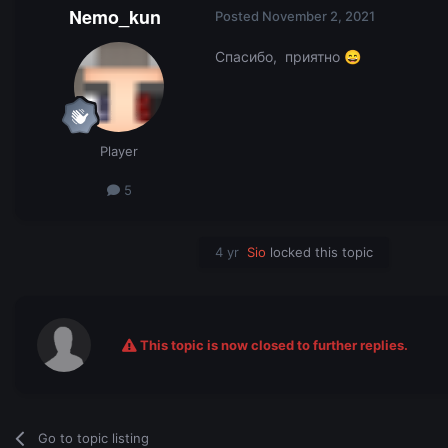
Nemo_kun
Posted
November 2, 2021
Спасибо, приятно
😄
Player
5
4 yr
Sio
locked this topic
This topic is now closed to further replies.
Go to topic listing