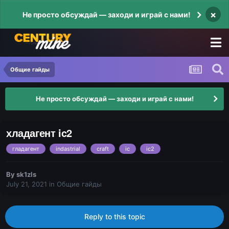
×
Не просто обсуждай — заходи и играй с нами!
Общие гайды
Не просто обсуждай — заходи и играй с нами!
хладагент ic2
гладагент
indastrial
craft
ic
ic2
By
sk1zls
July 21, 2021
in
Общие гайды
Reply to this topic