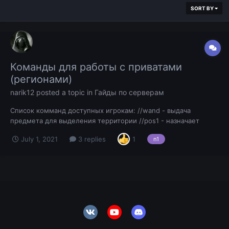
SORT BY
Команды для работы с приватами
(регионами)
narik12
posted a topic in
Гайды по серверам
Список комманд доступных игрокам: //wand - выдача
предмета для выделения территории //pos1 - назначает
первой позицией для выделения блок на котором вы стоите
July 1, 2021
3 replies
1
n1
//pos2 - назначает второй позицией для выделения бл...