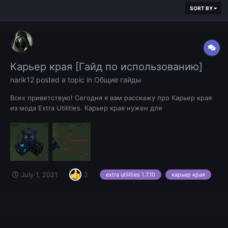
SORT BY
Карьер края [Гайд по использованию]
narik12
posted a topic in
Общие гайды
Всех приветствую! Сегодня я вам расскажу про Карьер края
из мода Extra Utilities. Карьер края нужен для
автоматического выкапывания руды. Желательно
использовать в копательном мире (/mmw) и в аду. Принцип
его работы заключается: в автоматическом выкапывании
блоков и авто-заменой их на...
July 1, 2021
2
extra utilities 1.7.10
карьер края