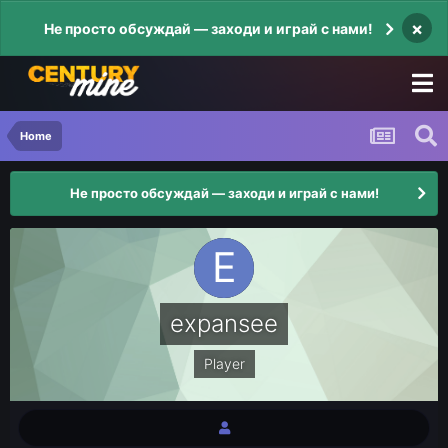
×
Не просто обсуждай — заходи и играй с нами!
Home
Не просто обсуждай — заходи и играй с нами!
expansee
Player