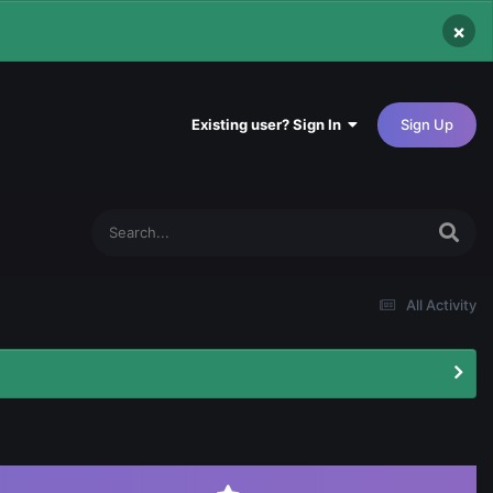
×
Existing user? Sign In
Sign Up
All Activity