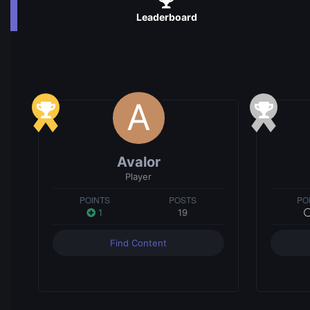
Leaderboard
Avalor
Player
POINTS
POSTS
PO
1
19
Find Content