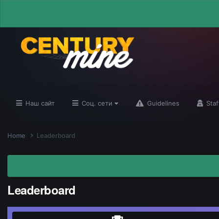
Наш сайт
Соц. сети
Guidelines
Staf
Home
Leaderboard
Leaderboard