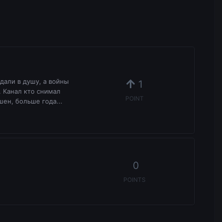
дали в душу, а войны
1
 Канал кто снимал
POINT
шен, больше года...
0
POINTS