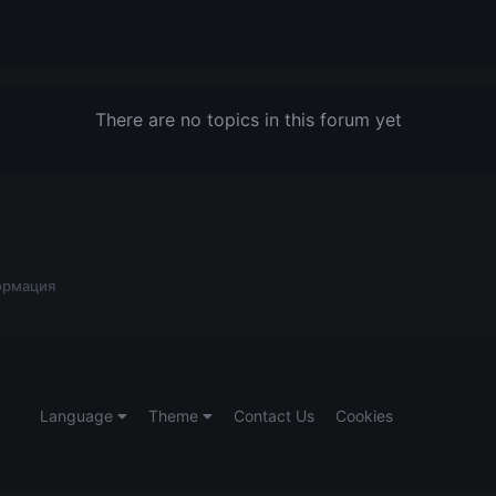
There are no topics in this forum yet
ормация
Language
Theme
Contact Us
Cookies