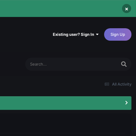
×
Existing user? Sign In
Sign Up
All Activity