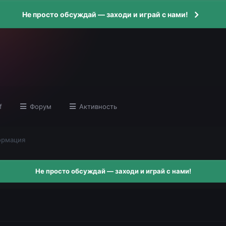
Не просто обсуждай — заходи и играй с нами!
f
Форум
Активность
ормация
Не просто обсуждай — заходи и играй с нами!