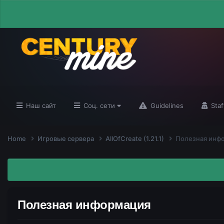
Наш сайт
Соц. сети
Guidelines
Staf
Home
Игровые сервера
AllOfCreate (1.21.1)
Полезная инф
Полезная информация